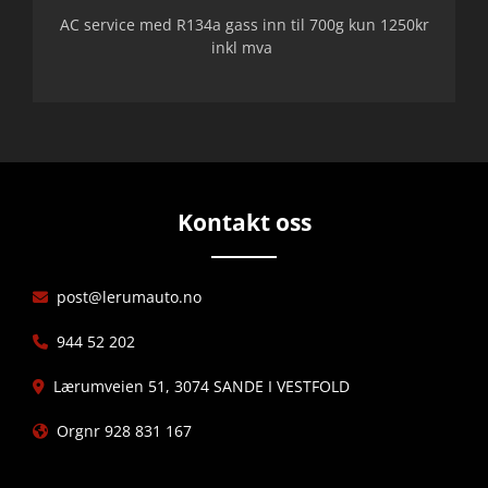
AC service med R134a gass inn til 700g kun 1250kr
inkl mva
Kontakt oss
post@lerumauto.no

944 52 202

Lærumveien 51, 3074 SANDE I VESTFOLD

Orgnr 928 831 167
