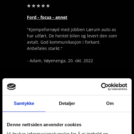
⭐ ⭐ ⭐ ⭐ ⭐
Ford - focus - annet
"Kjempefornøyd med jobben Lærum auto as
har utført. De hentet bilen og levert den som
avtalt. God kommunikasjon i forkant.
Anbefales starkt."
- Adam, Vøyenenga, 20. okt. 2022
⭐ ⭐ ⭐ ⭐ ⭐
Peugeot - partner - annet
Samtykke
Detaljer
Om
"Veldig bra kommunikasjon, trivelig kar,
uslåelig på pris og resultatet var over all
Denne nettsiden anvender cookies
forventning!"
Vi bruker informasjonskapsler for å gi innhold og