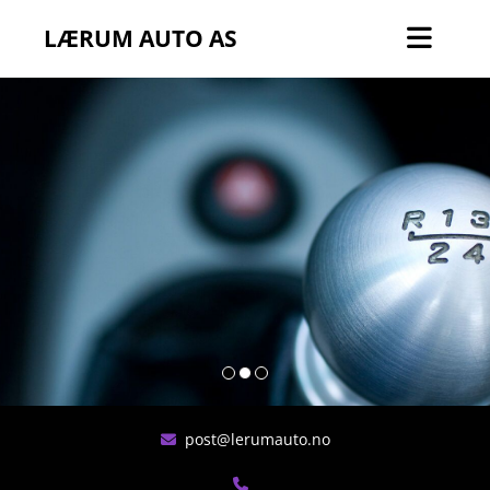
LÆRUM AUTO AS
post@lerumauto.no

